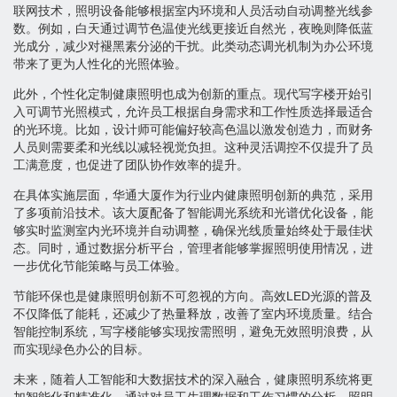
联网技术，照明设备能够根据室内环境和人员活动自动调整光线参
数。例如，白天通过调节色温使光线更接近自然光，夜晚则降低蓝
光成分，减少对褪黑素分泌的干扰。此类动态调光机制为办公环境
带来了更为人性化的光照体验。
此外，个性化定制健康照明也成为创新的重点。现代写字楼开始引
入可调节光照模式，允许员工根据自身需求和工作性质选择最适合
的光环境。比如，设计师可能偏好较高色温以激发创造力，而财务
人员则需要柔和光线以减轻视觉负担。这种灵活调控不仅提升了员
工满意度，也促进了团队协作效率的提升。
在具体实施层面，华通大厦作为行业内健康照明创新的典范，采用
了多项前沿技术。该大厦配备了智能调光系统和光谱优化设备，能
够实时监测室内光环境并自动调整，确保光线质量始终处于最佳状
态。同时，通过数据分析平台，管理者能够掌握照明使用情况，进
一步优化节能策略与员工体验。
节能环保也是健康照明创新不可忽视的方向。高效LED光源的普及
不仅降低了能耗，还减少了热量释放，改善了室内环境质量。结合
智能控制系统，写字楼能够实现按需照明，避免无效照明浪费，从
而实现绿色办公的目标。
未来，随着人工智能和大数据技术的深入融合，健康照明系统将更
加智能化和精准化。通过对员工生理数据和工作习惯的分析，照明