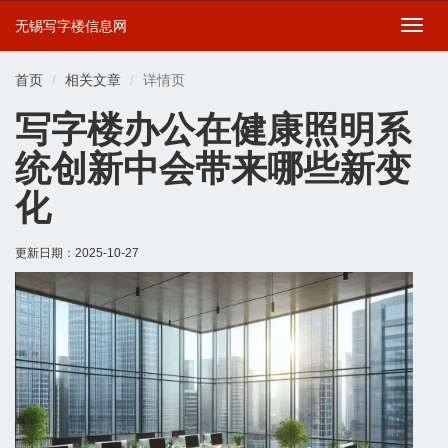
无锡写字楼信息网
切
换
导
首页
相关文章
详情页
航
写字楼办公在健康照明系
统创新中会带来哪些新变
化
更新日期：
2025-10-27