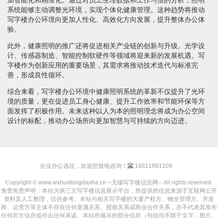
系统能够主动调整光环境，实现个体化健康管理。这种趋势将推动
写字楼办公环境向更加人性化、高效化方向发展，提升整体办公体
验。
此外，健康照明的推广还将促进相关产业链的创新与升级。光学设
计、传感器制造、智能控制软硬件等领域将迎来新的发展机遇。写
字楼作为创新应用的重要场景，其需求将推动技术迭代与标准完
善，形成良性循环。
综合来看，写字楼办公环境中健康照明系统的革新不仅提升了光环
境的质量，更在促进员工身心健康、提升工作效率和节能环保等方
面发挥了积极作用。未来这种以人为本的照明理念将成为办公空间
设计的标配，推动办公场所向更加智慧与可持续的方向迈进。
企业办公选址，欢迎您致电咨询！
18811991109
Copyright © www.wxhuatongdasha.cn --无锡写字楼信息网-- All rights reserved.
免责免责声明：本站为第三方写字楼信息展示平台，所提供的信息来源于互联网公开
资料及人工整理，仅供参考。本站与相关写字楼的大厦产权方、物业管理方、开发
商、运营方等主体不存在任何隶属关系、授权关系或商业合作关系，亦不代表其发布
任何官方信息或作出任何承诺。本站所展示的部分信息（包括但不限于文字、图片、