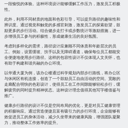
一段愉悦的体验。这种环境设计能够缓解工作压力，激发员工积极
性。
此外，利用不同材质的地面和色彩引导，可以提升路径的趣味性和
辨识度。通过视觉和触觉的多感官刺激，激发员工的探索欲望，鼓
励更多的步行活动。结合健步走打卡或步数统计等激励措施，进一
步增强员工参与的积极性，形成健康生活的良好氛围。
考虑到多样化的需求，路径设计应兼顾不同体质和年龄层次的员
工。例如，设置缓坡、扶手以及无障碍通道，确保每位员工都能安
全便捷地使用步行路径。这样的包容性设计不仅体现人文关怀，也
有助于构建和谐共融的办公环境。
以华通大厦为例，该办公楼通过科学规划内部步行路线，将办公区
与休闲区有机连接，创造了一个鼓励员工自由活动的空间。宽敞的
走廊配合明快的色彩设计，使得员工在工作间隙能够轻松步行，缓
解疲劳的同时提升精神状态。这种设计理念值得其他写字楼借鉴与
推广。
健康步行路径的设计不仅是空间布局的优化，更是对员工健康管理
的积极响应。通过营造便捷且富有吸引力的步行环境，企业能够有
效促进员工的身体活动，减少久坐带来的健康风险，增强团队凝聚
力，推动整体工作效率的提升。