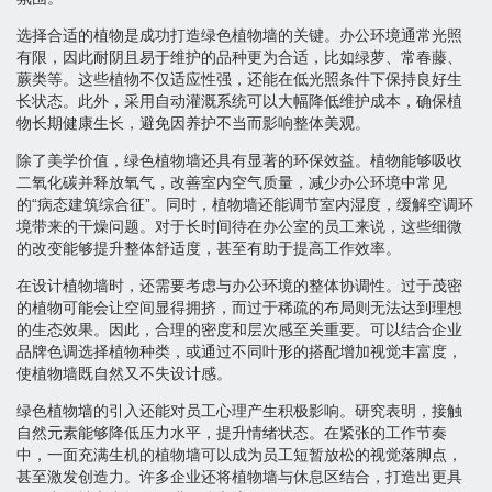
选择合适的植物是成功打造绿色植物墙的关键。办公环境通常光照
有限，因此耐阴且易于维护的品种更为合适，比如绿萝、常春藤、
蕨类等。这些植物不仅适应性强，还能在低光照条件下保持良好生
长状态。此外，采用自动灌溉系统可以大幅降低维护成本，确保植
物长期健康生长，避免因养护不当而影响整体美观。
除了美学价值，绿色植物墙还具有显著的环保效益。植物能够吸收
二氧化碳并释放氧气，改善室内空气质量，减少办公环境中常见
的“病态建筑综合征”。同时，植物墙还能调节室内湿度，缓解空调环
境带来的干燥问题。对于长时间待在办公室的员工来说，这些细微
的改变能够提升整体舒适度，甚至有助于提高工作效率。
在设计植物墙时，还需要考虑与办公环境的整体协调性。过于茂密
的植物可能会让空间显得拥挤，而过于稀疏的布局则无法达到理想
的生态效果。因此，合理的密度和层次感至关重要。可以结合企业
品牌色调选择植物种类，或通过不同叶形的搭配增加视觉丰富度，
使植物墙既自然又不失设计感。
绿色植物墙的引入还能对员工心理产生积极影响。研究表明，接触
自然元素能够降低压力水平，提升情绪状态。在紧张的工作节奏
中，一面充满生机的植物墙可以成为员工短暂放松的视觉落脚点，
甚至激发创造力。许多企业还将植物墙与休息区结合，打造出更具