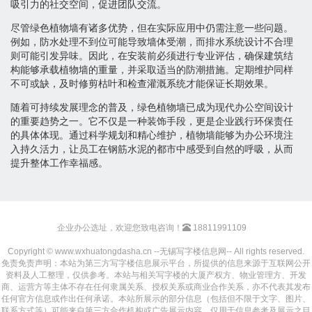
吸引力的社交空间，促进团队交流。
尽管绿色植物墙有诸多优势，但在实际应用中仍需注意一些问题。
例如，防水处理不到位可能导致墙体受潮，而排水系统设计不合理
则可能引发异味。因此，在安装前必须进行专业评估，确保建筑结
构能够承载植物墙的重量，并采取适当的防潮措施。定期维护同样
不可或缺，及时修剪枯叶和检查灌溉系统才能保证长期效果。
随着可持续发展理念的普及，绿色植物墙已成为现代办公空间设计
的重要趋势之一。它不仅是一种装饰手段，更是企业践行环保责任
的具体体现。通过科学规划和精心维护，植物墙能够为办公环境注
入持久活力，让员工在钢筋水泥的都市中感受到自然的呼吸，从而
提升整体工作幸福感。
企业办公选址，欢迎您致电咨询！
18811991109
Copyright © www.wxhuatongdasha.cn --无锡写字楼信息网-- All rights reserved.
免责免责声明：本站为第三方写字楼信息展示平台，所提供的信息来源于互联网公开
资料及人工整理，仅供参考。本站与相关写字楼的大厦产权方、物业管理方、开发
商、运营方等主体不存在任何隶属关系、授权关系或商业合作关系，亦不代表其发布
任何官方信息或作出任何承诺。本站所展示的部分信息（包括但不限于文字、图片、
联系方式等）可能来自第三方合作机构或广告展示内容，仅用于信息参考及展示之目